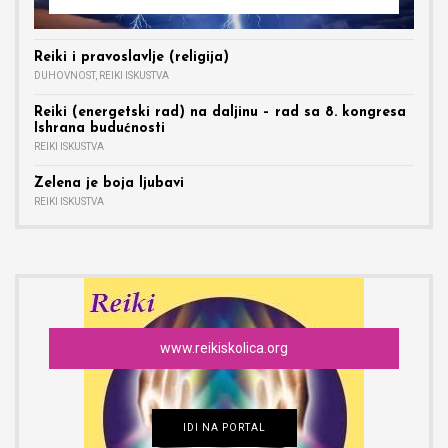
Reiki i pravoslavlje (religija)
DUHOVNOST
,
REIKI ISKUSTVA
Reiki (energetski rad) na daljinu – rad sa 8. kongresa
Ishrana budućnosti
REIKI ISKUSTVA
Zelena je boja ljubavi
REIKI ISKUSTVA
www.reikiskolica.org
IDI NA PORTAL