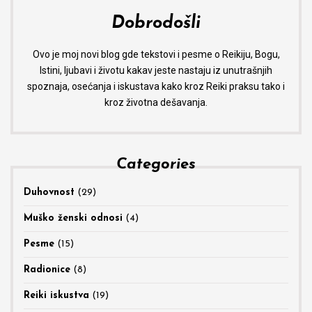
Dobrodošli
Ovo je moj novi blog gde tekstovi i pesme o Reikiju, Bogu,
Istini, ljubavi i životu kakav jeste nastaju iz unutrašnjih
spoznaja, osećanja i iskustava kako kroz Reiki praksu tako i
kroz životna dešavanja.
Categories
Duhovnost
(29)
Muško ženski odnosi
(4)
Pesme
(15)
Radionice
(8)
Reiki iskustva
(19)