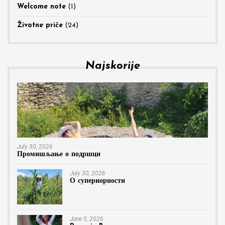
Welcome note
(1)
Životne priče
(24)
Najskorije
July 30, 2026
Промишљање о подршци
July 30, 2026
О супериорности
June 5, 2026