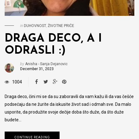
in
DUHOVNOST
,
ŽIVOTNE PRIČE
DRAGA DECO, A I
ODRASLI :)
by
Anisha - Sanja Dejanovic
December 31, 2023
1004
Draga deco, čini mi se da su zaboravili da vam kažu ili da vas češće
podsećaju da ne žurite da iskusite život sad i odmah sve. Da malo
usporite, da produžite svoje dečije doba što duže, da što duže
budete…
CONTINUE READING