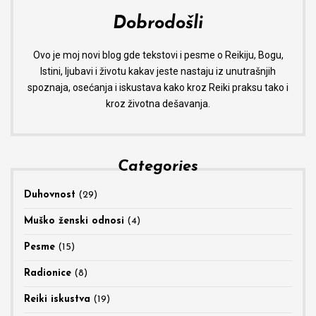
Dobrodošli
Ovo je moj novi blog gde tekstovi i pesme o Reikiju, Bogu,
Istini, ljubavi i životu kakav jeste nastaju iz unutrašnjih
spoznaja, osećanja i iskustava kako kroz Reiki praksu tako i
kroz životna dešavanja.
Categories
Duhovnost
(29)
Muško ženski odnosi
(4)
Pesme
(15)
Radionice
(8)
Reiki iskustva
(19)