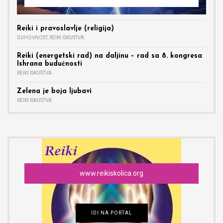
Reiki i pravoslavlje (religija)
DUHOVNOST
,
REIKI ISKUSTVA
Reiki (energetski rad) na daljinu – rad sa 8. kongresa
Ishrana budućnosti
REIKI ISKUSTVA
Zelena je boja ljubavi
REIKI ISKUSTVA
www.reikiskolica.org
IDI NA PORTAL