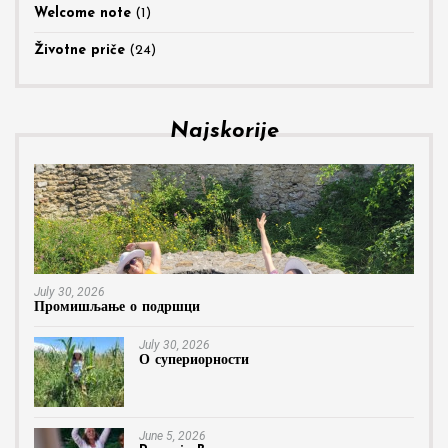
Welcome note
(1)
Životne priče
(24)
Najskorije
July 30, 2026
Промишљање о подршци
July 30, 2026
О супериорности
June 5, 2026