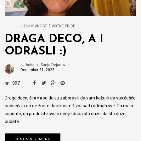
in
DUHOVNOST
,
ŽIVOTNE PRIČE
DRAGA DECO, A I
ODRASLI :)
by
Anisha - Sanja Dejanovic
December 31, 2023
997
Draga deco, čini mi se da su zaboravili da vam kažu ili da vas češće
podsećaju da ne žurite da iskusite život sad i odmah sve. Da malo
usporite, da produžite svoje dečije doba što duže, da što duže
budete…
CONTINUE READING