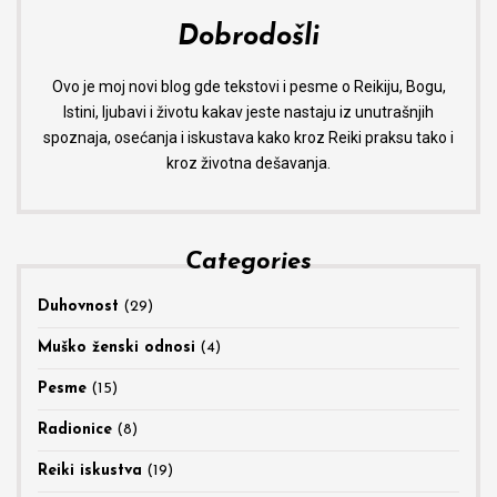
Dobrodošli
Ovo je moj novi blog gde tekstovi i pesme o Reikiju, Bogu,
Istini, ljubavi i životu kakav jeste nastaju iz unutrašnjih
spoznaja, osećanja i iskustava kako kroz Reiki praksu tako i
kroz životna dešavanja.
Categories
Duhovnost
(29)
Muško ženski odnosi
(4)
Pesme
(15)
Radionice
(8)
Reiki iskustva
(19)