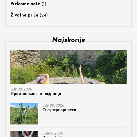
Welcome note
(1)
Životne priče
(24)
Najskorije
July 30, 2026
Промишљање о подршци
July 30, 2026
О супериорности
June 5, 2026