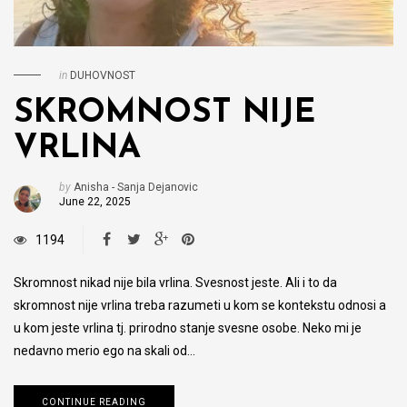
in
DUHOVNOST
SKROMNOST NIJE
VRLINA
by
Anisha - Sanja Dejanovic
June 22, 2025
1194
Skromnost nikad nije bila vrlina. Svesnost jeste. Ali i to da
skromnost nije vrlina treba razumeti u kom se kontekstu odnosi a
u kom jeste vrlina tj. prirodno stanje svesne osobe. Neko mi je
nedavno merio ego na skali od…
CONTINUE READING