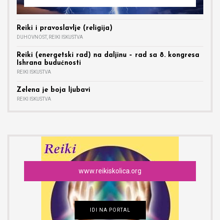
Reiki i pravoslavlje (religija)
DUHOVNOST
,
REIKI ISKUSTVA
Reiki (energetski rad) na daljinu – rad sa 8. kongresa
Ishrana budućnosti
REIKI ISKUSTVA
Zelena je boja ljubavi
REIKI ISKUSTVA
www.reikiskolica.org
IDI NA PORTAL