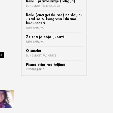
Reiki i pravoslavlje (religija)
DUHOVNOST
,
REIKI ISKUSTVA
Reiki (energetski rad) na daljinu
– rad sa 8. kongresa Ishrana
budućnosti
REIKI ISKUSTVA
Zelena je boja ljubavi
REIKI ISKUSTVA
O smehu
NU
DUHOVNOST
,
RADIONICE
Pismo svim roditeljima
ŽIVOTNE PRIČE