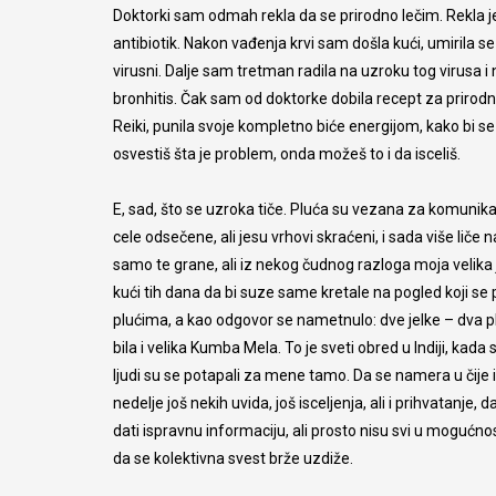
Doktorki sam odmah rekla da se prirodno lečim. Rekla je 
antibiotik. Nakon vađenja krvi sam došla kući, umirila se 
virusni. Dalje sam tretman radila na uzroku tog virusa i 
bronhitis. Čak sam od doktorke dobila recept za prirodni 
Reiki, punila svoje kompletno biće energijom, kako bi se 
osvestiš šta je problem, onda možeš to i da isceliš.
E, sad, što se uzroka tiče. Pluća su vezana za komunikac
cele odsečene, ali jesu vrhovi skraćeni, i sada više liče 
samo te grane, ali iz nekog čudnog razloga moja velika 
kući tih dana da bi suze same kretale na pogled koji se p
plućima, a kao odgovor se nametnulo: dve jelke – dva plu
bila i velika Kumba Mela. To je sveti obred u Indiji, kada 
ljudi su se potapali za mene tamo. Da se namera u čije ime
nedelje još nekih uvida, još isceljenja, ali i prihvata
dati ispravnu informaciju, ali prosto nisu svi u moguć
da se kolektivna svest brže uzdiže.