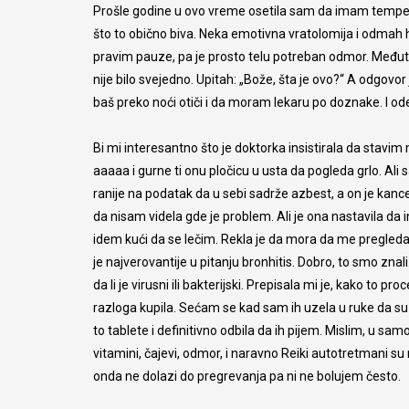
Prošle godine u ovo vreme osetila sam da imam tempera
što to obično biva. Neka emotivna vratolomija i odmah h
pravim pauze, pa je prosto telu potreban odmor. Međutim
nije bilo svejedno. Upitah: „Bože, šta je ovo?“ A odgov
baš preko noći otiči i da moram lekaru po doznake. I od
Bi mi interesantno što je doktorka insistirala da stavim
aaaaa i gurne ti onu pločicu u usta da pogleda grlo. Al
ranije na podatak da u sebi sadrže azbest, a on je kance
da nisam videla gde je problem. Ali je ona nastavila da 
idem kući da se lečim. Rekla je da mora da me pregleda, a
je najverovantije u pitanju bronhitis. Dobro, to smo znali
da li je virusni ili bakterijski. Prepisala mi je, kako to p
razloga kupila. Sećam se kad sam ih uzela u ruke da su mi
to tablete i definitivno odbila da ih pijem. Mislim, u sam
vitamini, čajevi, odmor, i naravno Reiki autotretmani s
onda ne dolazi do pregrevanja pa ni ne bolujem često.