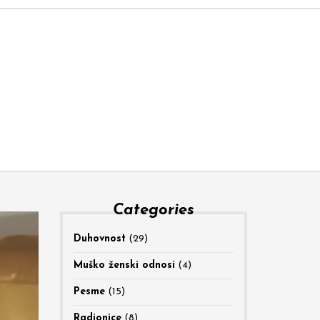
Categories
Duhovnost
(29)
Muško ženski odnosi
(4)
Pesme
(15)
Radionice
(8)