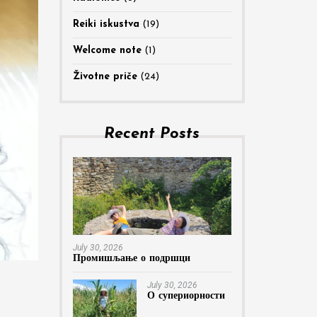
Reiki iskustva
(19)
Welcome note
(1)
Životne priče
(24)
Recent Posts
July 30, 2026
Промишљање о подршци
July 30, 2026
О супериорности