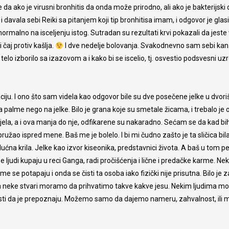
da ako je virusni bronhitis da onda može prirodno, ali ako je bakterijski
i davala sebi Reiki sa pitanjem koji tip bronhitisa imam, i odgovor je glasi
normalno na isceljenju istog. Sutradan su rezultati krvi pokazali da jeste 
čaj protiv kašlja.
I dve nedelje bolovanja. Svakodnevno sam sebi kan
telo izborilo sa izazovom a i kako bi se iscelio, tj. osvestio podsvesni uz
iju. I ono što sam videla kao odgovor bile su dve posečene jelke u dvoriš
na palme nego na jelke. Bilo je grana koje su smetale žicama, i trebalo je 
jela, a i ova manja do nje, odfikarene su nakaradno. Sećam se da kad bih
ružao ispred mene. Baš me je bolelo. I bi mi čudno zašto je ta sličica bil
ćna krila. Jelke kao izvor kiseonika, predstavnici života. A baš u tom pe
se ljudi kupaju u reci Ganga, radi pročišćenja i lične i predačke karme. Nek
 se potapaju i onda se čisti ta osoba iako fizički nije prisutna. Bilo je z
nje, da neke stvari moramo da prihvatimo takve kakve jesu. Nekim ljudima 
nosti da je prepoznaju. Možemo samo da dajemo nameru, zahvalnost, ili m