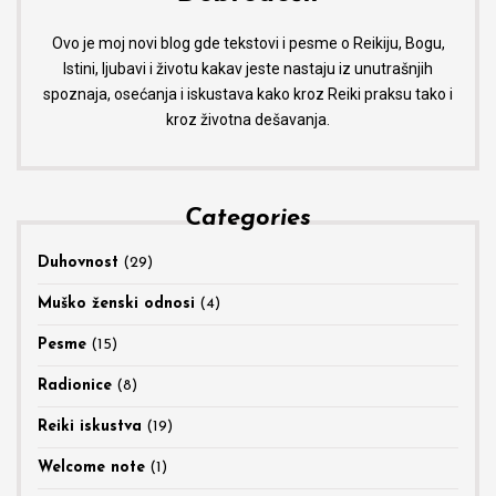
Ovo je moj novi blog gde tekstovi i pesme o Reikiju, Bogu,
Istini, ljubavi i životu kakav jeste nastaju iz unutrašnjih
spoznaja, osećanja i iskustava kako kroz Reiki praksu tako i
kroz životna dešavanja.
Categories
Duhovnost
(29)
Muško ženski odnosi
(4)
Pesme
(15)
Radionice
(8)
Reiki iskustva
(19)
Welcome note
(1)