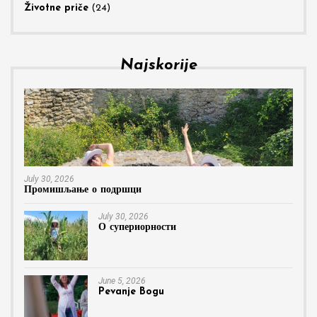
Životne priče
(24)
Najskorije
July 30, 2026
Промишљање о подршци
July 30, 2026
О супериорности
June 5, 2026
Pevanje Bogu