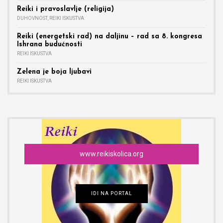
Reiki i pravoslavlje (religija)
DUHOVNOST
,
REIKI ISKUSTVA
Reiki (energetski rad) na daljinu – rad sa 8. kongresa
Ishrana budućnosti
REIKI ISKUSTVA
Zelena je boja ljubavi
REIKI ISKUSTVA
www.reikiskolica.org
IDI NA PORTAL