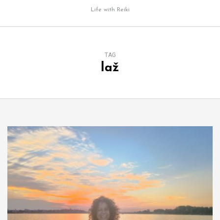
Life with Reiki
TAG
laž